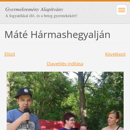
Gyermekremény Alapítvány
A fogyatékkal élő, és a beteg gyermekekért!
Máté Hármashegyalján
Előző
Következő
Diavetítés indítása