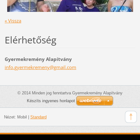
« Vissza
Elérhetőség
Gyermekremény Alapítvány
info.gye
rmekreme
ny@gmail
.com
© 2014 Minden jog fenntartva Gyermekremény Alapítvány
Készíts ingyenes honlapot
Nézet:
Mobil
|
Standard