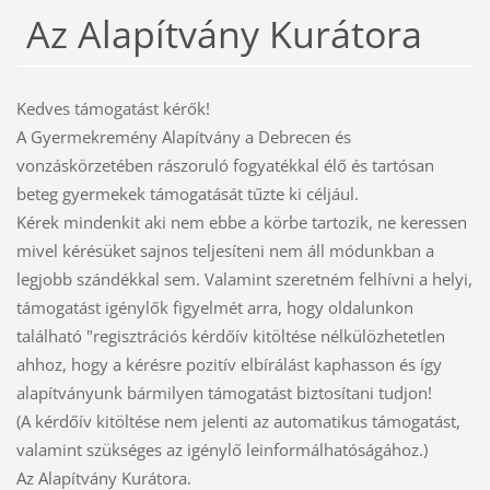
Az Alapítvány Kurátora
Kedves támogatást kérők!
A Gyermekremény Alapítvány a Debrecen és
vonzáskörzetében rászoruló fogyatékkal élő és tartósan
beteg gyermekek támogatását tűzte ki céljául.
Kérek mindenkit aki nem ebbe a körbe tartozik, ne keressen
mivel kérésüket sajnos teljesíteni nem áll módunkban a
legjobb szándékkal sem. Valamint szeretném felhívni a helyi,
támogatást igénylők figyelmét arra, hogy oldalunkon
található "regisztrációs kérdőív kitöltése nélkülözhetetlen
ahhoz, hogy a kérésre pozitív elbírálást kaphasson és így
alapítványunk bármilyen támogatást biztosítani tudjon!
(A kérdőív kitöltése nem jelenti az automatikus támogatást,
valamint szükséges az igénylő leinformálhatóságához.)
Az Alapítvány Kurátora.