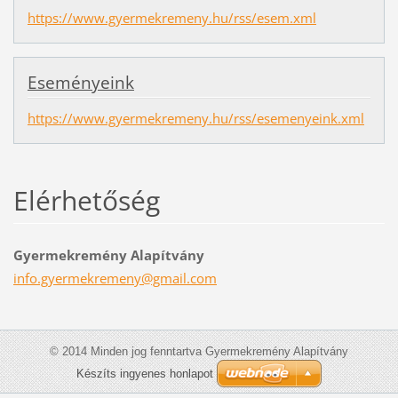
https://www.gyermekremeny.hu/rss/esem.xml
Eseményeink
https://www.gyermekremeny.hu/rss/esemenyeink.xml
Elérhetőség
Gyermekremény Alapítvány
info.gye
rmekreme
ny@gmail
.com
© 2014 Minden jog fenntartva Gyermekremény Alapítvány
Készíts ingyenes honlapot