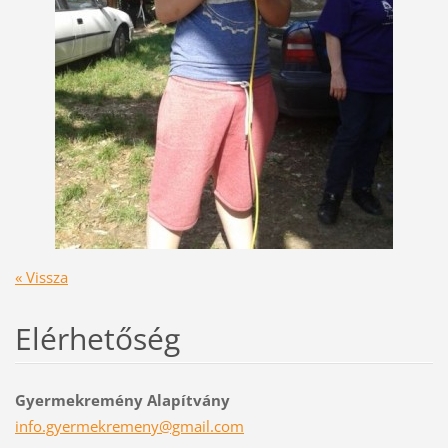
« Vissza
Elérhetőség
Gyermekremény Alapítvány
info.gye
rmekreme
ny@gmail
.com