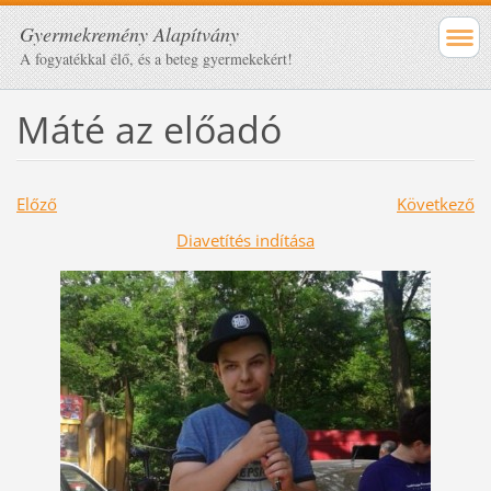
Gyermekremény Alapítvány
A fogyatékkal élő, és a beteg gyermekekért!
Máté az előadó
Előző
Következő
Diavetítés indítása