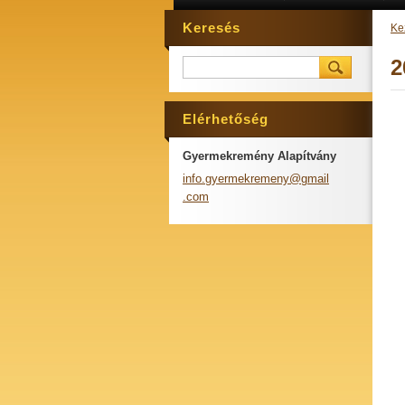
Keresés
Ke
2
Elérhetőség
Gyermekremény Alapítvány
info.gye
rmekreme
ny@gmail
.com