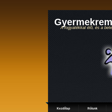
Gyermekremé
A fogyatékkal élő, és a be
Kezdőlap
Rólunk