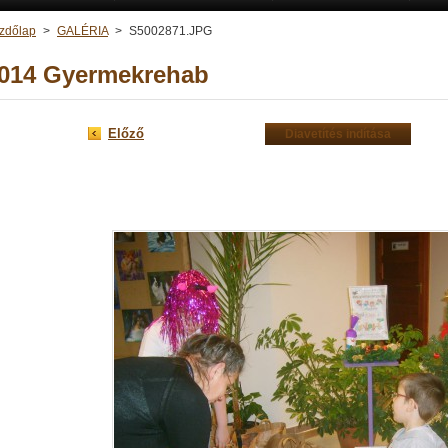
zdőlap
>
GALÉRIA
>
S5002871.JPG
014 Gyermekrehab
Előző
Diavetítés indítása