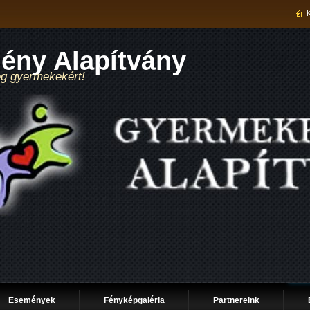
ny Alapítvány
teg gyermekekért!
Események
Fényképgaléria
Partnereink