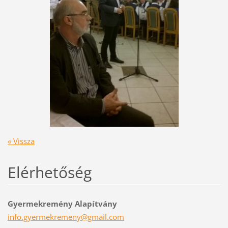
« Vissza
Elérhetőség
Gyermekremény Alapítvány
info.gye
rmekreme
ny@gmail
.com