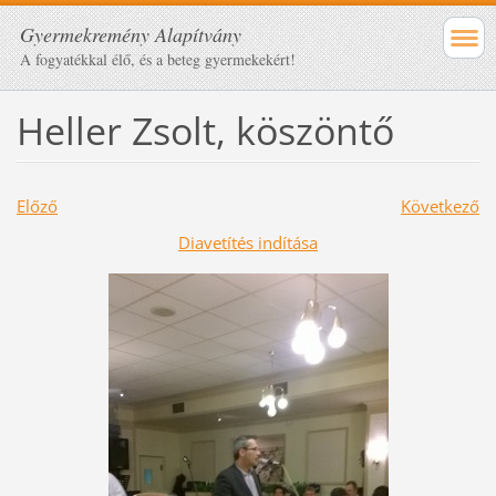
Gyermekremény Alapítvány
A fogyatékkal élő, és a beteg gyermekekért!
Heller Zsolt, köszöntő
Előző
Következő
Diavetítés indítása